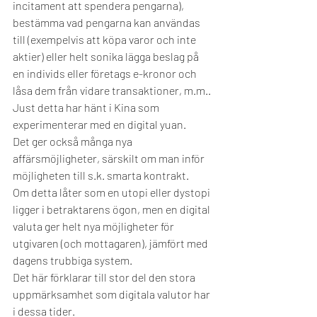
incitament att spendera pengarna), 
bestämma vad pengarna kan användas 
till (exempelvis att köpa varor och inte 
aktier) eller helt sonika lägga beslag på 
en individs eller företags e-kronor och 
låsa dem från vidare transaktioner, m.m.. 
Just detta har hänt i Kina som 
experimenterar med en digital yuan. 
Det ger också många nya 
affärsmöjligheter, särskilt om man inför 
möjligheten till s.k. smarta kontrakt. 
Om detta låter som en utopi eller dystopi 
ligger i betraktarens ögon, men en digital 
valuta ger helt nya möjligheter för 
utgivaren (och mottagaren), jämfört med 
dagens trubbiga system. 
Det här förklarar till stor del den stora 
uppmärksamhet som digitala valutor har 
i dessa tider.  