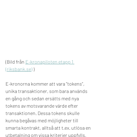
(Bild från 
E-kronapiloten etapp 1 
(riksbank.se)
 )
E-kronorna kommer att vara ”tokens”, 
unika transaktioner, som bara används 
en gång och sedan ersätts med nya 
tokens av motsvarande värde efter 
transaktionen. Dessa tokens skulle 
kunna begåvas med möjligheter till 
smarta kontrakt, alltså att t.ex. utlösa en 
utbetalning om vissa kriterier uppfylls, 