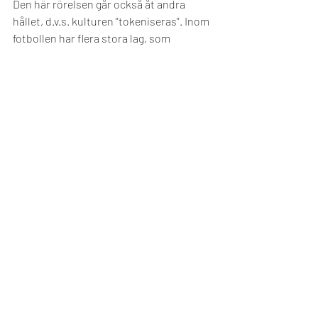
Den här rörelsen går också åt andra 
hållet, d.v.s. kulturen ”tokeniseras”. Inom 
fotbollen har flera stora lag, som 
Juventus, Paris Saint-Germain, m.fl. 
byggt sina egna ”fan-tokens” på en 
blockkedja som heter Chiliz. Dessa ”fan-
tokens” är dels en tillgång som kan gå 
upp och ned i pris (PSGs token gick upp 
mycket i värde med ”Messi-affären”) men 
ger också möjlighet att rösta på olika 
förslag inom klubben. Inom gaming och 
digital konst är NFTs (Non Fungible 
Tokens) en blomstrande trend. 
Facebook bygger sin egen blockkedja 
och valuta som kallas Diem (tidigare 
Libra). Det kan tyckas märkligt, men 
kommer att innebära att Facebooks 
ungefär 2 miljarder aktiva användare 
kommer att ha en gemensam valuta. 