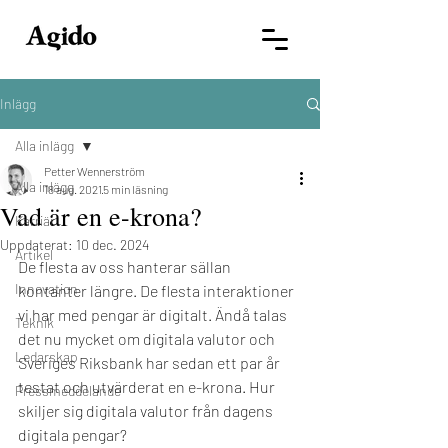
Inlägg
Alla inlägg
Petter Wennerström
Alla inlägg
18 aug. 2021
5 min läsning
Vad är en e-krona?
Karriär
Uppdaterat:
10 dec. 2024
Artikel
De flesta av oss hanterar sällan 
Innovation
kontanter längre. De flesta interaktioner 
vi har med pengar är digitalt. Ändå talas 
Teknik
det nu mycket om digitala valutor och 
Ledarskap
Sveriges Riksbank har sedan ett par år 
testat och utvärderat en e-krona. Hur 
Pressmeddelande
skiljer sig digitala valutor från dagens 
digitala pengar? 