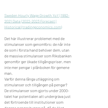
Sweden Hourly Wage Growth YoY | 1992-
2021 Data | 2022-2023 Forecast | 
Historical (tradingeconomics.com)
Det här illustrerar problemet med de 
stimulanser som genomförs; de når inte 
de som i första hand behöver dem, utan 
de massiva stimulanser som Riksbanken 
genomför ger ökade tillgångspriser, men 
inte mer pengar i plånboken för gemene 
man. 
Varför denna långa utläggning om 
stimulanser och tillgången på pengar? 
De stimulanser som gjorts under 2000-
talet har potentialen att undergräva just 
det förtroende till institutioner som 
dagens pengar bygger på, då de ökat 