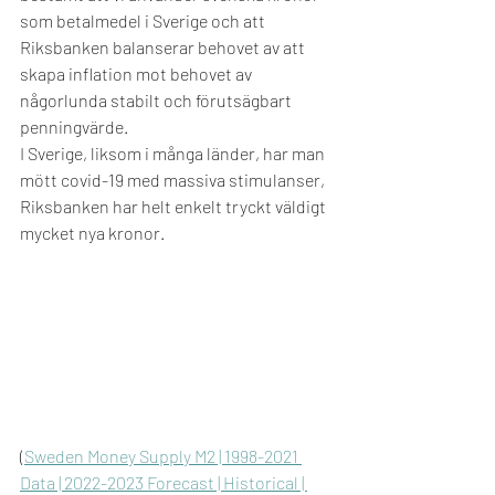
som betalmedel i Sverige och att 
Riksbanken balanserar behovet av att 
skapa inflation mot behovet av 
någorlunda stabilt och förutsägbart 
penningvärde. 
I Sverige, liksom i många länder, har man 
mött covid-19 med massiva stimulanser, 
Riksbanken har helt enkelt tryckt väldigt 
mycket nya kronor. 
(
Sweden Money Supply M2 | 1998-2021 
Data | 2022-2023 Forecast | Historical | 