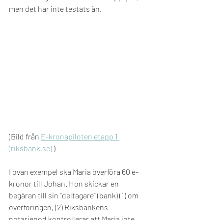
men det har inte testats än.
(Bild från 
E-kronapiloten etapp 1 
(riksbank.se)
 )
I ovan exempel ska Maria överföra 60 e-
kronor till Johan. Hon skickar en 
begäran till sin ”deltagare” (bank) (1) om 
överföringen, (2) Riksbankens 
notarienod kontrollerar att Maria inte 