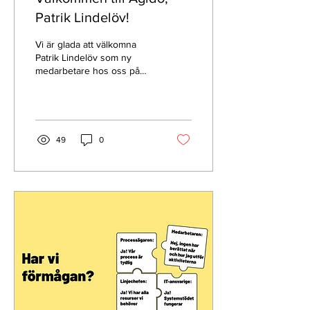
Patrik Lindelöv!
Vi är glada att välkomna
Patrik Lindelöv som ny
medarbetare hos oss på
Agido! Med sin breda
erfarenhet inom IT-
ledarskap och innovation..
49
0