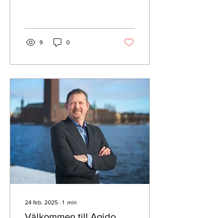
Agido. Med en bred
bakgrund inom
projektledning,...
9
0
24 feb. 2025
∙
1
min
Välkommen till Agido,