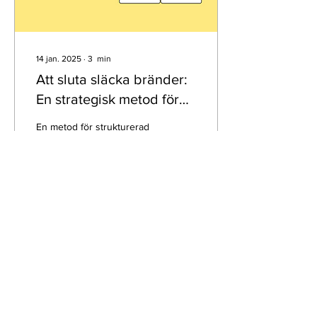
14 jan. 2025
∙
3
min
Att sluta släcka bränder:
En strategisk metod för
hållbar
En metod för strukturerad
organisationsutveckling
kartläggning och
åtgärdsarbete
84
0
Läs in fler